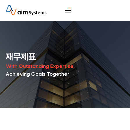
재무제표
With Outstanding Expertise,
Achieving Goals Together